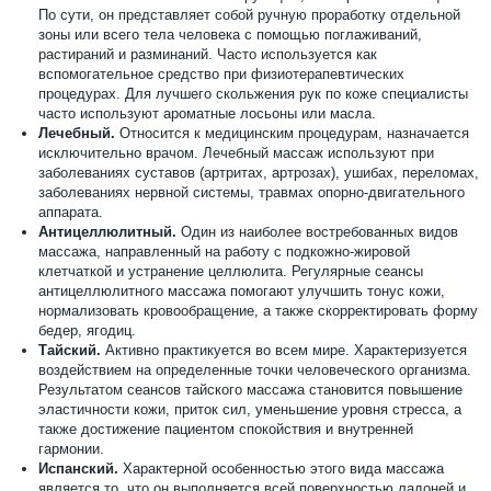
По сути, он представляет собой ручную проработку отдельной
зоны или всего тела человека с помощью поглаживаний,
растираний и разминаний. Часто используется как
вспомогательное средство при физиотерапевтических
процедурах. Для лучшего скольжения рук по коже специалисты
часто используют ароматные лосьоны или масла.
Лечебный.
Относится к медицинским процедурам, назначается
исключительно врачом. Лечебный массаж используют при
заболеваниях суставов (артритах, артрозах), ушибах, переломах,
заболеваниях нервной системы, травмах опорно-двигательного
аппарата.
Антицеллюлитный.
Один из наиболее востребованных видов
массажа, направленный на работу с подкожно-жировой
клетчаткой и устранение целлюлита. Регулярные сеансы
антицеллюлитного массажа помогают улучшить тонус кожи,
нормализовать кровообращение, а также скорректировать форму
бедер, ягодиц.
Тайский.
Активно практикуется во всем мире. Характеризуется
воздействием на определенные точки человеческого организма.
Результатом сеансов тайского массажа становится повышение
эластичности кожи, приток сил, уменьшение уровня стресса, а
также достижение пациентом спокойствия и внутренней
гармонии.
Испанский.
Характерной особенностью этого вида массажа
является то, что он выполняется всей поверхностью ладоней и