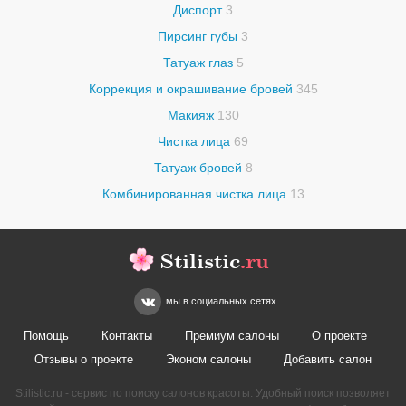
Диспорт
3
Пирсинг губы
3
Татуаж глаз
5
Коррекция и окрашивание бровей
345
Макияж
130
Чистка лица
69
Татуаж бровей
8
Комбинированная чистка лица
13
Stilistic
.ru
мы в социальных сетях
Помощь
Контакты
Премиум салоны
О проекте
Отзывы о проекте
Эконом салоны
Добавить салон
Stilistic.ru - сервис по поиску салонов красоты. Удобный поиск позволяет